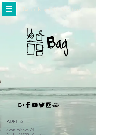
Baska. Island Krk. Kroatien.
ADRESSE
Zvonimirova 74